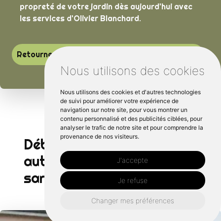
propreté de votre jardin dès aujourd'hui avec
les services d'Olivier Blanchard.
Retourner vers blanchard-olivier-paysagiste.fr
Nous utilisons des cookies
Nous utilisons des cookies et d'autres technologies
de suivi pour améliorer votre expérience de
navigation sur notre site, pour vous montrer un
contenu personnalisé et des publicités ciblées, pour
analyser le trafic de notre site et pour comprendre la
provenance de nos visiteurs.
Débroussaillage d'arbre
autour de Neuville sur
J'accepte
sarthe :
Je refuse
Changer mes préférences