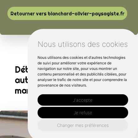
Retourner vers blanchard-olivier-paysagiste.fr
Nous utilisons des cookies
Nous utilisons des cookies et d'autres technologies
de suivi pour améliorer votre expérience de
Débroussaillage d'arbre
navigation sur notre site, pour vous montrer un
contenu personnalisé et des publicités ciblées, pour
autour de Sargé-lès le
analyser le trafic de notre site et pour comprendre la
provenance de nos visiteurs.
mans :
J'accepte
Je refuse
Changer mes préférences